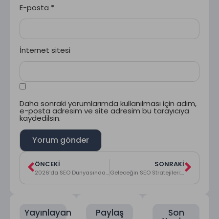
E-posta
*
İnternet sitesi
Daha sonraki yorumlarımda kullanılması için adım,
e-posta adresim ve site adresim bu tarayıcıya
kaydedilsin.
ÖNCEKI
SONRAKI
2026’da SEO Dünyasında Öne Çıkan Stratejiler ve Teknikler
Geleceğin SEO Stratejileri: İçerikten Site Taşımaya, Video SEO’ya Kadar Her Şey
Yayınlayan
Paylaş
Son