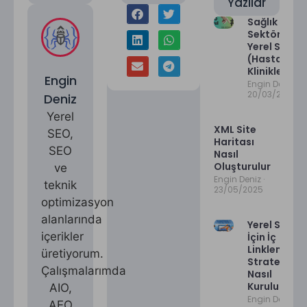
Yazılar
Sağlık
Sektöründe
Yerel SEO
(Hastaneler
Klinikler)
Engin
Engin Deniz
20/03/2026
Deniz
Yerel
XML Site
SEO,
Haritası
SEO
Nasıl
Oluşturulur
ve
Engin Deniz
teknik
23/05/2025
optimizasyon
alanlarında
Yerel SEO
içerikler
İçin İç
Linkleme
üretiyorum.
Stratejisi
Çalışmalarımda
Nasıl
Kurulur?
AIO,
Engin Deniz
AEO