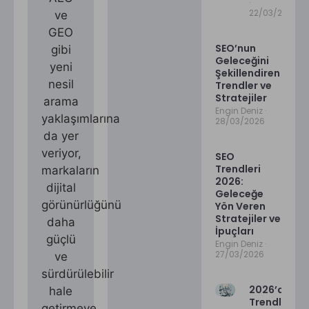
22/03/2026
ve
GEO
SEO’nun
gibi
Geleceğini
yeni
Şekillendiren
nesil
Trendler ve
Stratejiler
arama
Engin Deniz
yaklaşımlarına
28/03/2026
da yer
veriyor,
SEO
Trendleri
markaların
2026:
dijital
Geleceğe
görünürlüğünü
Yön Veren
Stratejiler ve
daha
İpuçları
güçlü
Engin Deniz
27/03/2026
ve
sürdürülebilir
2026’da SE
hale
Trendleri ve
getirmeye