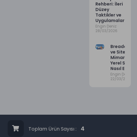
Rehberi: İleri
Düzey
Taktikler ve
Uygulamalar
Engin Deniz
28/03/2026
Breadcrum
ve Site
Mimarisi
Yerel SEO’y
Nasıl Etkiler
Engin Deniz
22/03/2026
Toplam Ürün Sayısı :
4