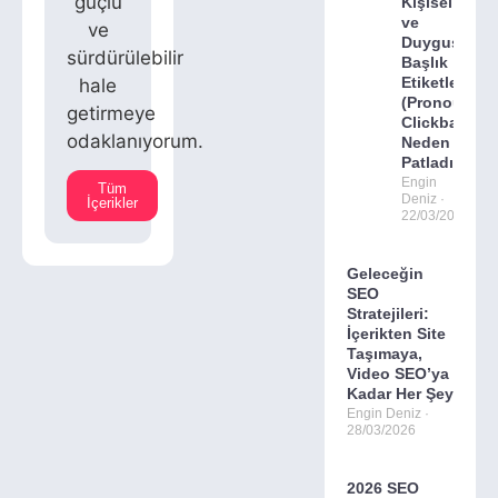
güçlü
Kişisel
ve
ve
Duygusal
sürdürülebilir
Başlık
Etiketleri
hale
(Pronoun
getirmeye
Clickbait)
odaklanıyorum.
Neden
Patladı?
Engin
Tüm
Deniz
İçerikler
22/03/2026
Geleceğin
SEO
Stratejileri:
İçerikten Site
Taşımaya,
Video SEO’ya
Kadar Her Şey
Engin Deniz
28/03/2026
2026 SEO