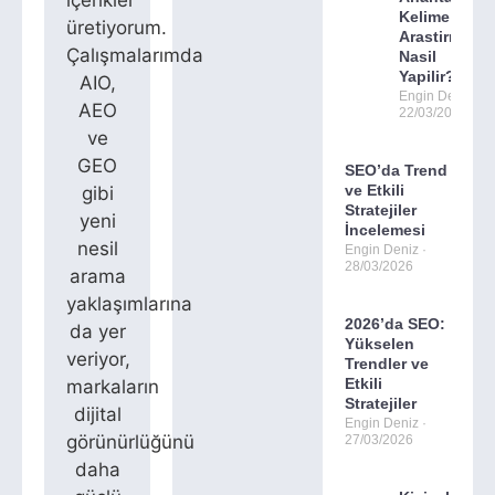
Kelime
üretiyorum.
Arastirmasi
Çalışmalarımda
Nasil
Yapilir?
AIO,
Engin Deniz
AEO
22/03/2026
ve
GEO
SEO’da Trend
ve Etkili
gibi
Stratejiler
yeni
İncelemesi
nesil
Engin Deniz
28/03/2026
arama
yaklaşımlarına
2026’da SEO:
da yer
Yükselen
veriyor,
Trendler ve
Etkili
markaların
Stratejiler
dijital
Engin Deniz
görünürlüğünü
27/03/2026
daha