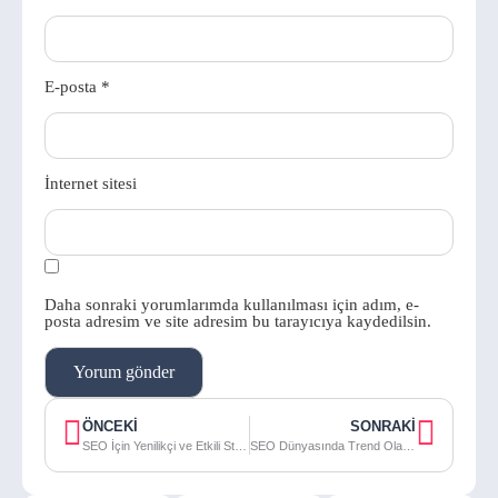
E-posta
*
İnternet sitesi
Daha sonraki yorumlarımda kullanılması için adım, e-
posta adresim ve site adresim bu tarayıcıya kaydedilsin.
ÖNCEKI
SONRAKI
SEO İçin Yenilikçi ve Etkili Stratejiler: İçerikten Bağlantılara Her Yönüyle Detaylı Rehber!
SEO Dünyasında Trend Olan Stratejiler ve Taktikler