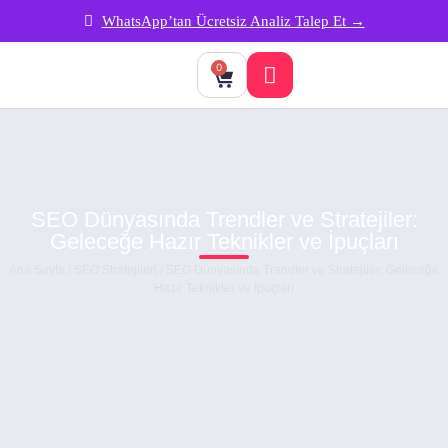
WhatsApp’tan Ücretsiz Analiz Talep Et →
0
SEO Dünyasında Trendler ve Stratejiler:
Geleceğe Hazır Teknikler ve İpuçları
Ana Sayfa
/
SEO Stratejileri
/ SEO Dünyasında Trendler ve Stratejiler: Geleceğe
Hazır Teknikler ve İpuçları