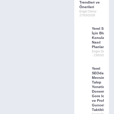
Trendleri ve
Önerileri
Engin Deniz
27/03/2026
Yerel SEO
İçin Blog
Konuları
Nasıl
Planlanır?
Engin Deniz
23/03/2026
Yerel
SEOda
Mevsimsel
Talep
Yonetimi:
Doneme
Gore Icerik
ve Profil
Guncelleme
Taktikleri