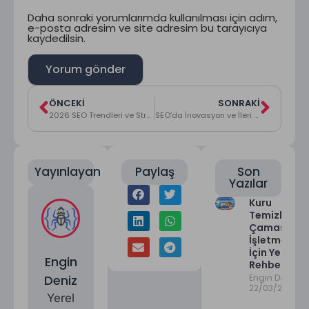
Daha sonraki yorumlarımda kullanılması için adım,
e-posta adresim ve site adresim bu tarayıcıya
kaydedilsin.
ÖNCEKI
SONRAKI
2026 SEO Trendleri ve Stratejileri: Geleceğin SEO Dünyasına Hazır Olun!
SEO’da İnovasyon ve İleri Teknoloji Trendleri ve Stratejileri
Yayınlayan
Paylaş
Son
Yazılar
Kuru
Temizleme 
Çamaşırha
İşletmeleri
İçin Yerel S
Engin
Rehberi
Deniz
Engin Deniz
22/03/2026
Yerel