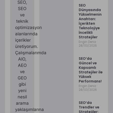
SEO,
SEO
SEO
Dünyasında
Yükselmenin
ve
Anahtarı:
teknik
İçerikten
optimizasyon
Teknolojiye
İncelikli
alanlarında
Stratejiler
içerikler
Engin Deniz
28/03/2026
üretiyorum.
Çalışmalarımda
SEO’da
AIO,
Güncel ve
AEO
Kapsamlı
ve
Stratejiler ile
Yüksek
GEO
Performans!
gibi
Engin Deniz
28/03/2026
yeni
nesil
SEO’da
arama
Trendler ve
yaklaşımlarına
Stratejiler: