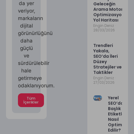
da yer
Geleceğin
Arama Motoru
veriyor,
Optimizasyonu
markaların
Yol Haritası
dijital
Engin Deniz
28/03/2026
görünürlüğünü
daha
Trendleri
güçlü
Yakala,
ve
SEO’da İleri
Düzey
sürdürülebilir
Stratejiler ve
hale
Taktikler
getirmeye
Engin Deniz
27/03/2026
odaklanıyorum.
Yerel
Tüm
İçerikler
SEO’da
Başlık
Etiketleri
Nasıl
Optimize
Edilir?