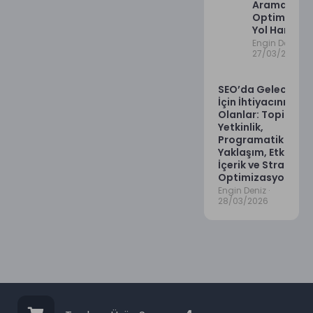
Arama Mot
Optimizasy
Yol Haritası
Engin Deniz
27/03/2026
SEO’da Gelecek
İçin İhtiyacınız
Olanlar: Topikal
Yetkinlik,
Programatik
Yaklaşım, Etkili
İçerik ve Stratejik
Optimizasyonlar.
Engin Deniz
28/03/2026