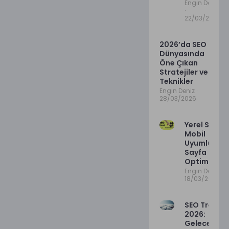
Engin Deniz
22/03/2026
2026’da SEO
Dünyasında
Öne Çıkan
Stratejiler ve
Teknikler
Engin Deniz
28/03/2026
Yerel SEO’d
Mobil
Uyumluluk v
Sayfa Hızı
Optimizasy
Engin Deniz
18/03/2026
SEO Trendle
2026:
Geleceğin