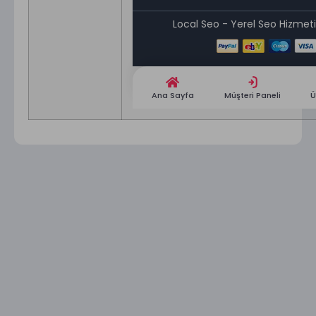
Local Seo - Yerel Seo Hizmeti 
Ana Sayfa
Müşteri Paneli
Ü