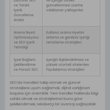
Discover SEO
ve içeriğin sürekli
ve Yararlı
güncellenmesi üzerine
İçerik
odaklanan yaklaşımlar.
Güncelleme
Analizi
Arama Niyeti
Kullanıcı arama niyetini
Optimizasyonu
anlama ve gereksiz içeriği
ve SEO İçerik
temizleme stratejileri.
Temizliği
İçsel Bağlantı
İçeriğin ilişkilendirilmesi ve
Şekillendirme
yüksek otoriteli sitelerden
ve Parazit SEO
faydalanma stratejileri.
SEO’da trendleri takip etmek ve güncel
stratejilere uyum sağlamak, dijital varlığınızın
başarısı için önemlidir. Yeni trendler hakkında bilgi
sahibi olmak ve stratejilerinizi buna göre
şekillendirmek, rekabetçi bir avantaj sağlayabilir.