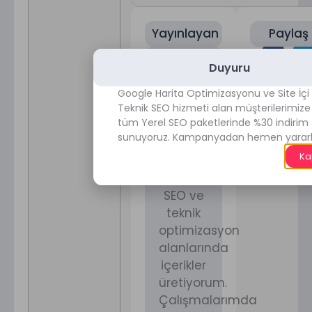
Yayınlayan
Paylaş
Duyuru
Google Harita Optimizasyonu ve Site İçi
Teknik SEO hizmeti alan müşterilerimize 
tüm Yerel SEO paketlerinde %30 indirim f
Engin
sunuyoruz. Kampanyadan hemen yararl
Deniz
Ka
Yerel
SEO,
SEO ve
teknik
optimizasyon
alanlarında
içerikler
üretiyorum.
Çalışmalarımda