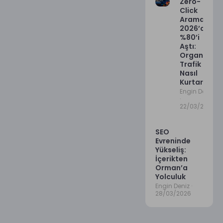
Zero-
Click
Arama
2026’da
%80’i
Aştı:
Organik
Trafik
Nasıl
Kurtarılır?
Engin Deniz
22/03/2026
SEO
Evreninde
Yükseliş:
İçerikten
Orman’a
Yolculuk
Engin Deniz
28/03/2026