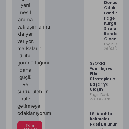
Donusum
yeni
Odakli
nesil
Landing
Page
arama
Kurgusu:
yaklaşımlarına
Siralamad
Randevuya
da yer
Giden Yol
veriyor,
Engin Deniz
markaların
26/03/2026
dijital
görünürlüğünü
SEO’da
Yenilikçi ve
daha
Etkili
güçlü
Stratejilerle
Başarıya
ve
Ulaşın
sürdürülebilir
Engin Deniz
hale
27/03/2026
getirmeye
odaklanıyorum.
LSI Anahtar
Kelimeler
Nasıl Bulunur
Tüm