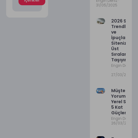
İçerikler
Engin Deniz
31/05/2025
2026 SEO
Trendleri
ve
İpuçları:
Sitenizi
Üst
Sıralara
Taşıyın!
Engin Deniz
27/03/2026
Müşteri
Yorumları il
Yerel SEO’y
5 Kat
Güçlendirm
Engin Deniz
26/03/2026