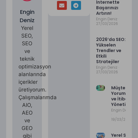
İnternette
Başarınızı
Engin
Artırın!
Deniz
Engin Deniz
27/03/2026
Yerel
SEO,
2026’da SEO:
SEO
Yükselen
Trendler ve
ve
Etkili
teknik
Stratejiler
optimizasyon
Engin Deniz
27/03/2026
alanlarında
içerikler
Müşteri
üretiyorum.
Yorumları
Çalışmalarımda
ve İtibar
Yönetimi
AIO,
Engin Deniz
AEO
19/03/2026
ve
GEO
Yerel SEOda
gibi