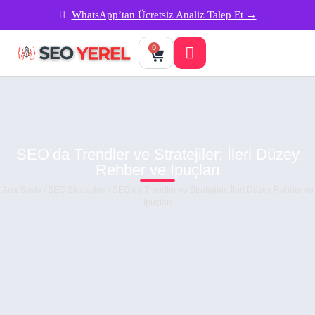
WhatsApp’tan Ücretsiz Analiz Talep Et →
0
SEO’da Trendler ve Stratejiler: İleri Düzey
Rehber ve İpuçları
Ana Sayfa
/
SEO Stratejileri
/ SEO’da Trendler ve Stratejiler: İleri Düzey Rehber ve
İpuçları