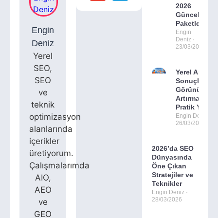
2026
Güncel
Paketler
Engin
Engin
Deniz
Deniz
23/03/2026
Yerel
SEO,
Yerel Arama
SEO
Sonuçlarınd
Görünürlüğ
ve
Artırmanın 7
teknik
Pratik Yolu
optimizasyon
Engin Deniz
26/03/2026
alanlarında
içerikler
2026’da SEO
üretiyorum.
Dünyasında
Çalışmalarımda
Öne Çıkan
Stratejiler ve
AIO,
Teknikler
AEO
Engin Deniz
28/03/2026
ve
GEO