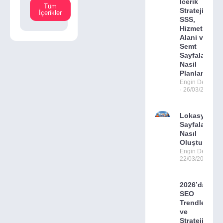
Icerik
Tüm
Stratejisi:
İçerikler
SSS,
Hizmet
Alani ve
Semt
Sayfalari
Nasil
Planlanir?
Engin Deniz
26/03/2026
Lokasyon
Sayfaları
Nasıl
Oluşturulur?
Engin Deniz
22/03/2026
2026’da
SEO
Trendleri
ve
Stratejileri: