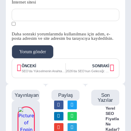
İnternet sitesi
Daha sonraki yorumlarımda kullanılması için adım, e-
posta adresim ve site adresim bu tarayıcıya kaydedilsin.
ÖNCEKI
SONRAKI
SEO’da Yükselmenin Anahtarı: İçerikten Teknik Detaylara Her Şey!
2026’da SEO’nun Geleceği: İçerikten Tasarıma, Tüm Detaylar!
Yayınlayan
Paylaş
Son
Yazılar
Yerel
SEO
Fiyatları
Ne
Kadar?