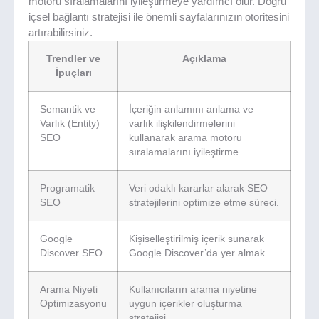
motoru sıralamalarını iyileştirmeye yardımcı olur. Doğru
içsel bağlantı stratejisi ile önemli sayfalarınızın otoritesini
artırabilirsiniz.
Trendler ve
Açıklama
İpuçları
Semantik ve
İçeriğin anlamını anlama ve
Varlık (Entity)
varlık ilişkilendirmelerini
SEO
kullanarak arama motoru
sıralamalarını iyileştirme.
Programatik
Veri odaklı kararlar alarak SEO
SEO
stratejilerini optimize etme süreci.
Google
Kişiselleştirilmiş içerik sunarak
Discover SEO
Google Discover’da yer almak.
Arama Niyeti
Kullanıcıların arama niyetine
Optimizasyonu
uygun içerikler oluşturma
stratejisi.