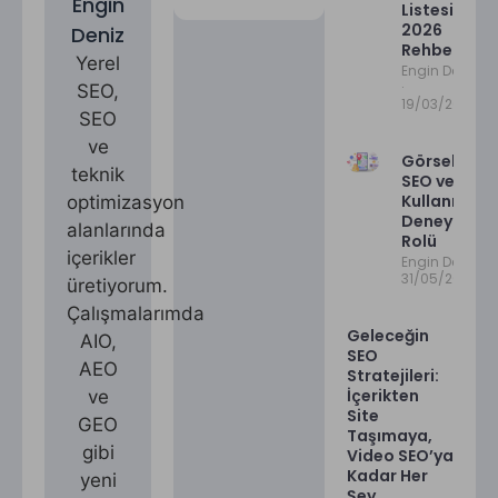
Engin
Listesi:
2026
Deniz
Rehberi
Yerel
Engin Deniz
SEO,
19/03/2026
SEO
ve
Görsellerin
teknik
SEO ve
Kullanıcı
optimizasyon
Deneyimind
alanlarında
Rolü
içerikler
Engin Deniz
31/05/2025
üretiyorum.
Çalışmalarımda
Geleceğin
AIO,
SEO
AEO
Stratejileri:
İçerikten
ve
Site
GEO
Taşımaya,
gibi
Video SEO’ya
Kadar Her
yeni
Şey