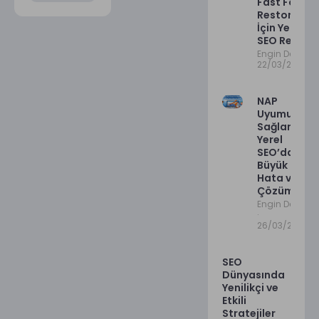
Fast Food
Restoranlar
İçin Yerel
SEO Rehberi
Engin Deniz
22/03/2026
NAP
Uyumu
Sağlama:
Yerel
SEO’da En
Büyük
Hata ve
Çözümü
Engin Deniz
26/03/2026
SEO
Dünyasında
Yenilikçi ve
Etkili
Stratejiler