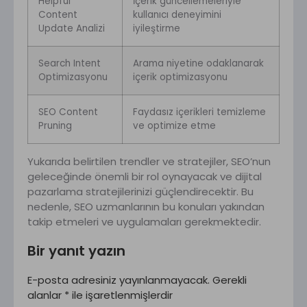
Helpful
İçerik güncellemeleriyle
Content
kullanıcı deneyimini
Update Analizi
iyileştirme
Search Intent
Arama niyetine odaklanarak
Optimizasyonu
içerik optimizasyonu
SEO Content
Faydasız içerikleri temizleme
Pruning
ve optimize etme
Yukarıda belirtilen trendler ve stratejiler, SEO’nun
geleceğinde önemli bir rol oynayacak ve dijital
pazarlama stratejilerinizi güçlendirecektir. Bu
nedenle, SEO uzmanlarının bu konuları yakından
takip etmeleri ve uygulamaları gerekmektedir.
Bir yanıt yazın
E-posta adresiniz yayınlanmayacak.
Gerekli
alanlar
*
ile işaretlenmişlerdir