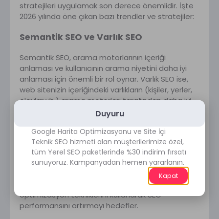
stratejileri uygulamak son derece önemlidir. İşte
2026 yılında öne çıkan bazı trendler ve stratejiler:
Semantik SEO ve Varlık SEO
Semantik SEO, arama motorlarının içeriği
anlaması ve kullanıcının arama niyetini daha iyi
anlaması için önemli bir rol oynar. Varlık SEO ise,
web sitenizin içeriğindeki varlıkların (kişiler, yerler,
olaylar vb.) arama motorları tarafından daha iyi
anlaşılmasını sağlar.
Duyuru
Topikal Otorite ve Programatik SEO
Google Harita Optimizasyonu ve Site İçi
Teknik SEO hizmeti alan müşterilerimize özel,
Topikal otorite, belirli bir konuda uzmanlık ve
tüm Yerel SEO paketlerinde %30 indirim fırsatı
sunuyoruz. Kampanyadan hemen yararlanın.
otorite oluşturarak arama motorlarındaki
sıralamanızı artırmanıza yardımcı olur.
Kapat
Programatik SEO ise, veri odaklı ve otomatik
optimizasyon tekniklerini kullanarak SEO
performansını artırmayı hedefler.