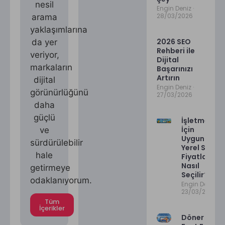
nesil
Engin Deniz
28/03/2026
arama
yaklaşımlarına
2026 SEO
da yer
Rehberi ile
veriyor,
Dijital
markaların
Başarınızı
Artırın
dijital
Engin Deniz
görünürlüğünü
27/03/2026
daha
güçlü
İşletmeler
İçin
ve
Uygun
sürdürülebilir
Yerel SEO
hale
Fiyatları
Nasıl
getirmeye
Seçilir?
odaklanıyorum.
Engin Deniz
23/03/2026
Tüm
İçerikler
Döner ve