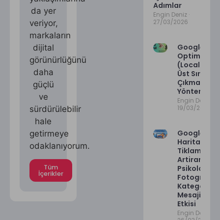
Adımlar
da yer
Engin Deniz
27/03/2026
veriyor,
markaların
Google Har
dijital
Optimizasy
görünürlüğünü
(Local Pack
daha
Üst Sıralara
Çıkma
güçlü
Yöntemleri)
ve
Engin Deniz
19/03/2026
sürdürülebilir
hale
Google
getirmeye
Haritalarda
odaklanıyorum.
Tiklamayi
Artiran
Tüm
Psikoloji:
İçerikler
Fotograf,
Kategori ve
Mesajin
Etkisi
Engin Deniz