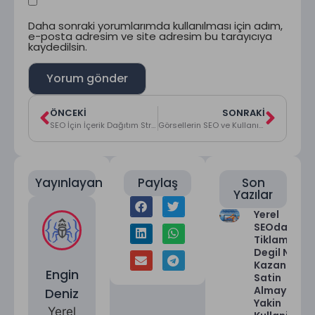
Daha sonraki yorumlarımda kullanılması için adım,
e-posta adresim ve site adresim bu tarayıcıya
kaydedilsin.
ÖNCEKI
SONRAKI
SEO İçin İçerik Dağıtım Stratejileri
Görsellerin SEO ve Kullanıcı Deneyimindeki Rolü
Yayınlayan
Paylaş
Son
Yazılar
Yerel
SEOda
Tiklama
Degil Niyet
Kazanmak:
Engin
Satin
Almaya En
Deniz
Yakin
Yerel