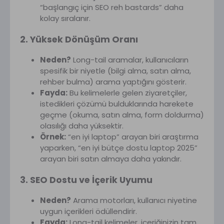
“başlangıç için SEO reh bastards” daha
kolay sıralanır.
2. Yüksek Dönüşüm Oranı
Neden?
Long-tail aramalar, kullanıcıların
spesifik bir niyetle (bilgi alma, satın alma,
rehber bulma) arama yaptığını gösterir.
Fayda:
Bu kelimelerle gelen ziyaretçiler,
istedikleri çözümü bulduklarında harekete
geçme (okuma, satın alma, form doldurma)
olasılığı daha yüksektir.
Örnek:
“en iyi laptop” arayan biri araştırma
yaparken, “en iyi bütçe dostu laptop 2025”
arayan biri satın almaya daha yakındır.
3. SEO Dostu ve İçerik Uyumu
Neden?
Arama motorları, kullanıcı niyetine
uygun içerikleri ödüllendirir.
Fayda:
Long-tail kelimeler, içeriğinizin tam