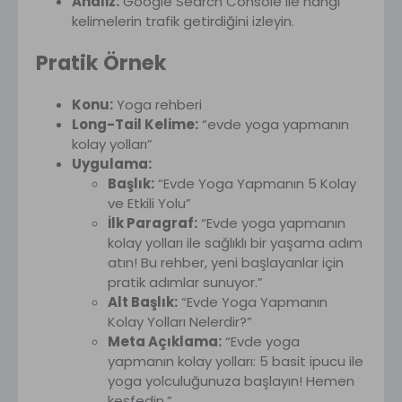
Analiz:
Google Search Console ile hangi
kelimelerin trafik getirdiğini izleyin.
Pratik Örnek
Konu:
Yoga rehberi
Long-Tail Kelime:
“evde yoga yapmanın
kolay yolları”
Uygulama:
Başlık:
“Evde Yoga Yapmanın 5 Kolay
ve Etkili Yolu”
İlk Paragraf:
“Evde yoga yapmanın
kolay yolları ile sağlıklı bir yaşama adım
atın! Bu rehber, yeni başlayanlar için
pratik adımlar sunuyor.”
Alt Başlık:
“Evde Yoga Yapmanın
Kolay Yolları Nelerdir?”
Meta Açıklama:
“Evde yoga
yapmanın kolay yolları: 5 basit ipucu ile
yoga yolculuğunuza başlayın! Hemen
keşfedin.”