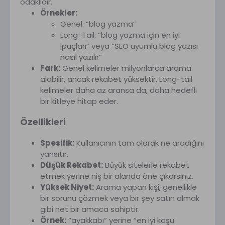
odaklıdır.
Örnekler:
Genel: “blog yazma”
Long-Tail: “blog yazma için en iyi
ipuçları” veya “SEO uyumlu blog yazısı
nasıl yazılır”
Fark:
Genel kelimeler milyonlarca arama
alabilir, ancak rekabet yüksektir. Long-tail
kelimeler daha az aransa da, daha hedefli
bir kitleye hitap eder.
Özellikleri
Spesifik:
Kullanıcının tam olarak ne aradığını
yansıtır.
Düşük Rekabet:
Büyük sitelerle rekabet
etmek yerine niş bir alanda öne çıkarsınız.
Yüksek Niyet:
Arama yapan kişi, genellikle
bir sorunu çözmek veya bir şey satın almak
gibi net bir amaca sahiptir.
Örnek:
“ayakkabı” yerine “en iyi koşu