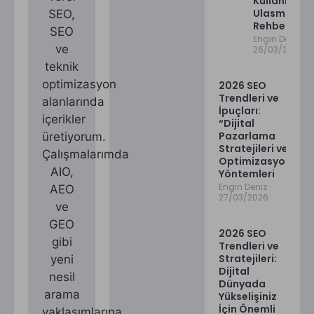
Kullaniciya
Ulasma
SEO,
Rehberi
SEO
Engin Deniz
ve
26/03/2026
teknik
optimizasyon
2026 SEO
Trendleri ve
alanlarında
İpuçları:
içerikler
“Dijital
Pazarlama
üretiyorum.
Stratejileri ve
Çalışmalarımda
Optimizasyon
AIO,
Yöntemleri
Engin Deniz
AEO
27/03/2026
ve
GEO
2026 SEO
gibi
Trendleri ve
Stratejileri:
yeni
Dijital
nesil
Dünyada
arama
Yükselişiniz
İçin Önemli
yaklaşımlarına