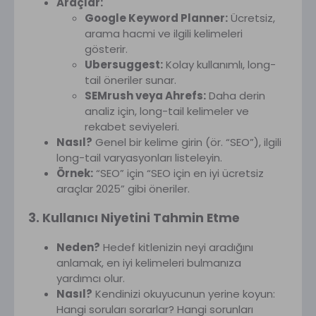
Araçlar:
Google Keyword Planner:
Ücretsiz,
arama hacmi ve ilgili kelimeleri
gösterir.
Ubersuggest:
Kolay kullanımlı, long-
tail öneriler sunar.
SEMrush veya Ahrefs:
Daha derin
analiz için, long-tail kelimeler ve
rekabet seviyeleri.
Nasıl?
Genel bir kelime girin (ör. “SEO”), ilgili
long-tail varyasyonları listeleyin.
Örnek:
“SEO” için “SEO için en iyi ücretsiz
araçlar 2025” gibi öneriler.
3. Kullanıcı Niyetini Tahmin Etme
Neden?
Hedef kitlenizin neyi aradığını
anlamak, en iyi kelimeleri bulmanıza
yardımcı olur.
Nasıl?
Kendinizi okuyucunun yerine koyun:
Hangi soruları sorarlar? Hangi sorunları