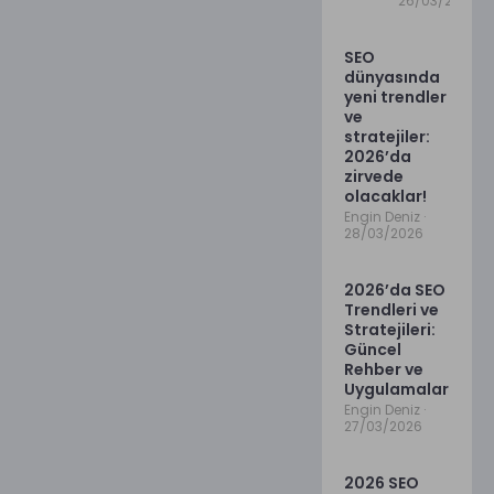
26/03/2026
SEO
dünyasında
yeni trendler
ve
stratejiler:
2026’da
zirvede
olacaklar!
Engin Deniz
28/03/2026
2026’da SEO
Trendleri ve
Stratejileri:
Güncel
Rehber ve
Uygulamalar
Engin Deniz
27/03/2026
2026 SEO