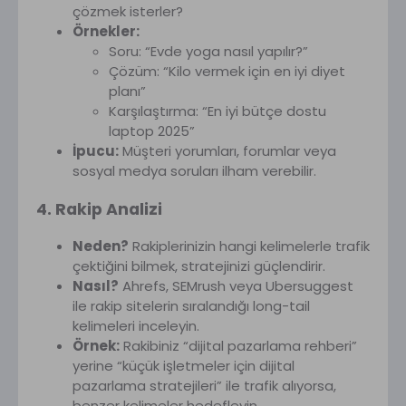
çözmek isterler?
Örnekler:
Soru: “Evde yoga nasıl yapılır?”
Çözüm: “Kilo vermek için en iyi diyet
planı”
Karşılaştırma: “En iyi bütçe dostu
laptop 2025”
İpucu:
Müşteri yorumları, forumlar veya
sosyal medya soruları ilham verebilir.
4. Rakip Analizi
Neden?
Rakiplerinizin hangi kelimelerle trafik
çektiğini bilmek, stratejinizi güçlendirir.
Nasıl?
Ahrefs, SEMrush veya Ubersuggest
ile rakip sitelerin sıralandığı long-tail
kelimeleri inceleyin.
Örnek:
Rakibiniz “dijital pazarlama rehberi”
yerine “küçük işletmeler için dijital
pazarlama stratejileri” ile trafik alıyorsa,
benzer kelimeler hedefleyin.