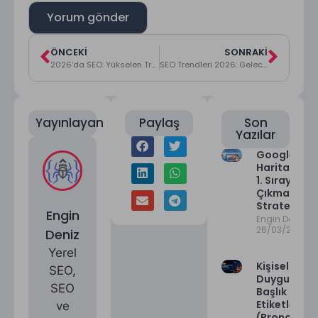
ÖNCEKI
SONRAKI
2026’da SEO: Yükselen Trendler ve Etkili Stratejiler
SEO Trendleri 2026: Geleceğin Dijital Pazarlama Stratejileri
Yayınlayan
Paylaş
Son
Yazılar
Google
Haritalar’d
1. Sıraya
Çıkma
Stratejileri
Engin
Engin Deniz
26/03/2026
Deniz
Yerel
Kişisel ve
SEO,
Duygusal
SEO
Başlık
Etiketleri
ve
(Pronoun