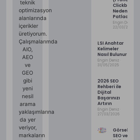
teknik
Clickbait)
optimizasyon
Neden
Patladı?
alanlarında
Engin Deniz
içerikler
22/03/2026
üretiyorum.
Çalışmalarımda
LSI Anahtar
Kelimeler
AIO,
Nasıl Bulunur
AEO
Engin Deniz
ve
31/05/2025
GEO
gibi
2026 SEO
Rehberi ile
yeni
Dijital
nesil
Başarınızı
Artırın
arama
Engin Deniz
yaklaşımlarına
27/03/2026
da yer
veriyor,
Görsellerin
markaların
SEO ve