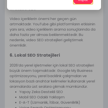
5. Video SEO
Video içeriklerin önemi her geçen gün
artmaktadır. YouTube gibi platformların etkisinin
yanı sıra, video içeriklerin arama sonuçlarında da
daha fazla yer alması beklenmektedir. Bu
nedenle, video SEO stratejileri geliştirmek
önemlidir.
6. Lokal SEO Stratejileri
2026’da yerel işletmeler için lokal SEO stratejileri
büyük önem taşımaktadır. Google My Business
optimizasyonu, yerel backlink çalışmaları ve
lokasyon bazlı anahtar kelimeler kullanarak yerel
aramalarda üst sıralara çıkmak mümkündür.
Yapay Zeka Destekli SEO
Mobil SEO Odaklı Yaklaşım
E-A-T (Uzmanlık, İtibar, Güvenilirlik)
Voice Search Optimizasyonu