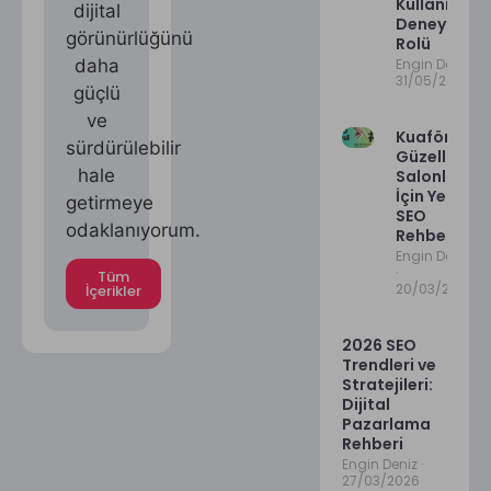
Kullanıcı
dijital
Deneyimind
görünürlüğünü
Rolü
daha
Engin Deniz
31/05/2025
güçlü
ve
Kuaför ve
sürdürülebilir
Güzellik
hale
Salonları
İçin Yerel
getirmeye
SEO
odaklanıyorum.
Rehberi
Engin Deniz
Tüm
20/03/2026
İçerikler
2026 SEO
Trendleri ve
Stratejileri:
Dijital
Pazarlama
Rehberi
Engin Deniz
27/03/2026