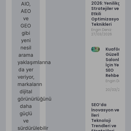
2026: Yenilikçi
AIO,
Stratejiler ve
AEO
Etkili
ve
Optimizasyon
Teknikleri
GEO
Engin Deniz
gibi
27/03/2026
yeni
nesil
Kuaför ve
Güzellik
arama
Salonları
yaklaşımlarına
İçin Yerel
da yer
SEO
Rehberi
veriyor,
Engin Deniz
markaların
20/03/2026
dijital
görünürlüğünü
SEO’da
daha
İnovasyon ve
güçlü
İleri
Teknoloji
ve
Trendleri ve
sürdürülebilir