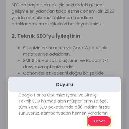
SEO’da başarılı olmak için sektördeki güncel
gelişmeleri yakından takip etmek önemlidir. 2026
yılında öne çıkması beklenen trendlere
odaklanarak stratejilerinizi belirleyebilirsiniz.
2. Teknik SEO’yu İyileştirin
Sitenizin hızını artırın ve Core Web Vitals
metriklerine odaklanın.
XML Site Haritası oluşturun ve Robots.txt
dosyanızı optimize edin.
Canonical etiketlerini doğru bir şekilde
kullanarak sayfa indeksleme sorunlarını
Duyuru
önleyin.
404 hatalarını düzeltin ve mobil SEO’ya özen
Google Harita Optimizasyonu ve Site İçi
gösterin.
Teknik SEO hizmeti alan müşterilerimize özel,
tüm Yerel SEO paketlerinde %30 indirim fırsatı
3. İçerik Stratejinizi Güçlendirin
sunuyoruz. Kampanyadan hemen yararlanın.
Kapat
SEO uyumlu içerikler oluşturun ve hedef
anahtar kelimeleri doğal bir şekilde kullanın.