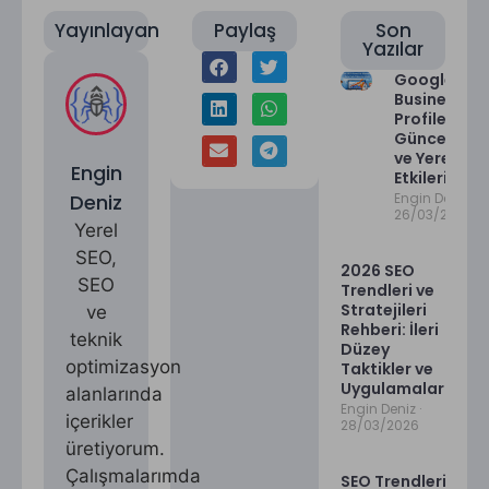
Yayınlayan
Paylaş
Son
Yazılar
Google
Business
Profile
Güncelleme
ve Yerel SEO
Engin
Etkileri
Deniz
Engin Deniz
26/03/2026
Yerel
SEO,
2026 SEO
SEO
Trendleri ve
Stratejileri
ve
Rehberi: İleri
teknik
Düzey
optimizasyon
Taktikler ve
Uygulamalar
alanlarında
Engin Deniz
içerikler
28/03/2026
üretiyorum.
Çalışmalarımda
SEO Trendleri