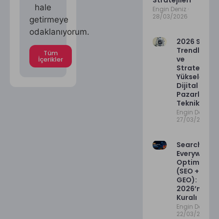
Stratejileri
hale
Engin Deniz
28/03/2026
getirmeye
odaklanıyorum.
2026 SEO
Trendleri
Tüm
ve
İçerikler
Stratejileri:
Yükselen
Dijital
Pazarlama
Teknikleri
Engin Deniz
27/03/2026
Search
Everywhere
Optimizati
(SEO + AEO 
GEO):
2026’nın Ye
Kuralı
Engin Deniz
22/03/2026